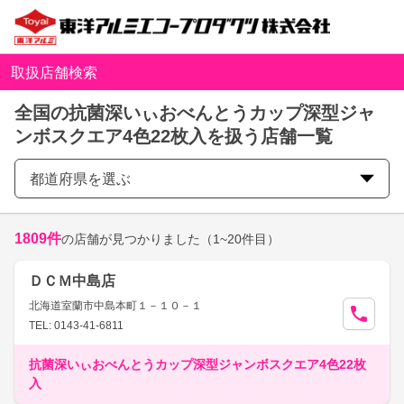
取扱店舗検索
全国の抗菌深いぃおべんとうカップ深型ジャ
ンボスクエア4色22枚入を扱う店舗一覧
都道府県を選ぶ
1809
件
の店舗が見つかりました
（1~20件目）
ＤＣＭ中島店
北海道室蘭市中島本町１－１０－１
TEL: 0143-41-6811
抗菌深いぃおべんとうカップ深型ジャンボスクエア4色22枚
入