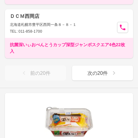
ＤＣＭ西岡店
北海道札幌市豊平区西岡一条８－８－１
TEL: 011-858-1700
抗菌深いぃおべんとうカップ深型ジャンボスクエア4色22枚
入
前の
20
件
次の
20
件