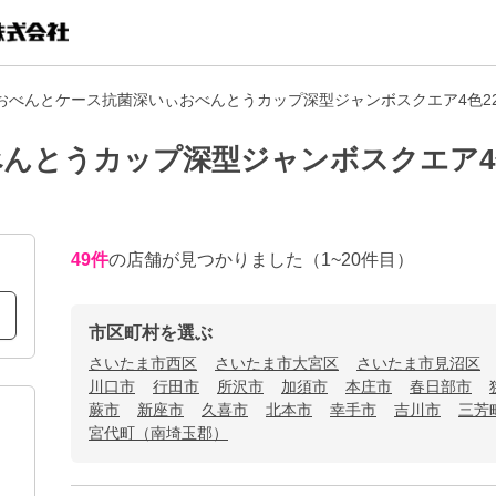
おべんとケース抗菌深いぃおべんとうカップ深型ジャンボスクエア4色2
んとうカップ深型ジャンボスクエア4
49
件
の店舗が見つかりました
（1~20件目）
市区町村を選ぶ
さいたま市西区
さいたま市大宮区
さいたま市見沼区
川口市
行田市
所沢市
加須市
本庄市
春日部市
蕨市
新座市
久喜市
北本市
幸手市
吉川市
三芳
宮代町（南埼玉郡）