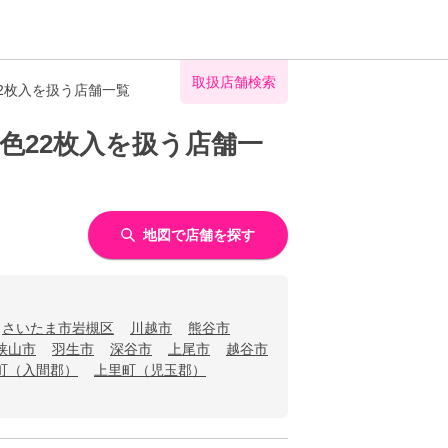
取扱店舗検索
2枚入を扱う店舗一覧
色22枚入を扱う店舗一
地図で店舗を探す
さいたま市岩槻区
川越市
熊谷市
狭山市
羽生市
深谷市
上尾市
越谷市
町（入間郡）
上里町（児玉郡）