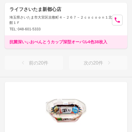
ライフさいたま新都心店
埼玉県さいたま市大宮区吉敷町４－２６７－２ｃｏｃｏｏｎ１北
館１Ｆ
TEL: 048-601-5333
抗菌深いぃおべんとうカップ深型オーバル4色38枚入
前の
20
件
次の
20
件