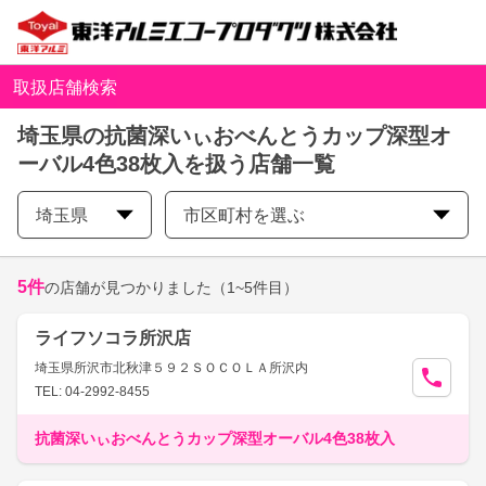
取扱店舗検索
埼玉県の抗菌深いぃおべんとうカップ深型オ
ーバル4色38枚入を扱う店舗一覧
埼玉県
市区町村を選ぶ
5
件
の店舗が見つかりました
（1~5件目）
ライフソコラ所沢店
埼玉県所沢市北秋津５９２ＳＯＣＯＬＡ所沢内
TEL: 04-2992-8455
抗菌深いぃおべんとうカップ深型オーバル4色38枚入