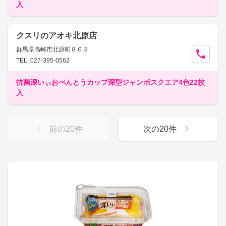
入
クスリのアオキ北原店
群馬県高崎市北原町８６３
TEL: 027-395-0562
抗菌深いぃおべんとうカップ深型ジャンボスクエア4色22枚
入
前の
20
件
次の
20
件