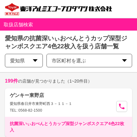
取扱店舗検索
愛知県の抗菌深いぃおべんとうカップ深型ジ
ャンボスクエア4色22枚入を扱う店舗一覧
愛知県
市区町村を選ぶ
199
件
の店舗が見つかりました
（1~20件目）
ゲンキー東野店
愛知県春日井市東野町西３－１１－１
TEL: 0568-82-1500
抗菌深いぃおべんとうカップ深型ジャンボスクエア4色22枚
入