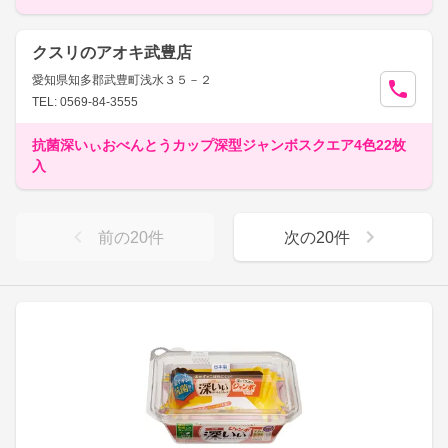
クスリのアオキ武豊店
愛知県知多郡武豊町浅水３５－２
TEL: 0569-84-3555
抗菌深いぃおべんとうカップ深型ジャンボスクエア4色22枚
入
前の
20
件
次の
20
件