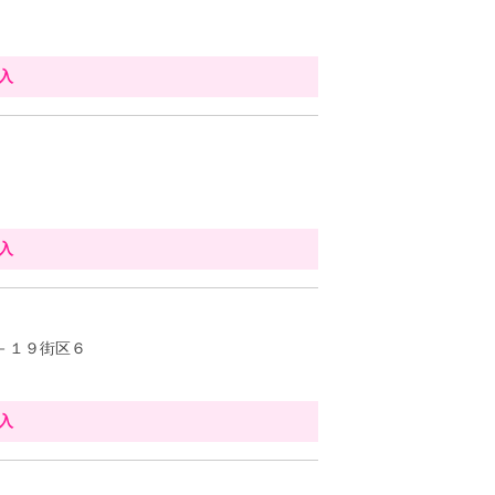
入
入
－１９街区６
入