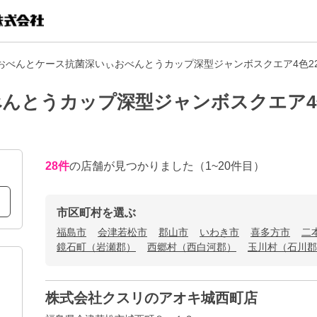
おべんとケース抗菌深いぃおべんとうカップ深型ジャンボスクエア4色2
んとうカップ深型ジャンボスクエア4
28
件
の店舗が見つかりました
（1~20件目）
市区町村を選ぶ
福島市
会津若松市
郡山市
いわき市
喜多方市
二
鏡石町（岩瀬郡）
西郷村（西白河郡）
玉川村（石川郡
株式会社クスリのアオキ城西町店