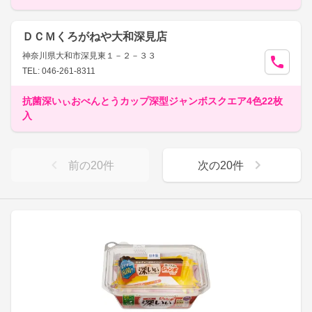
ＤＣＭくろがねや大和深見店
神奈川県大和市深見東１－２－３３
TEL: 046-261-8311
抗菌深いぃおべんとうカップ深型ジャンボスクエア4色22枚
入
前の
20
件
次の
20
件