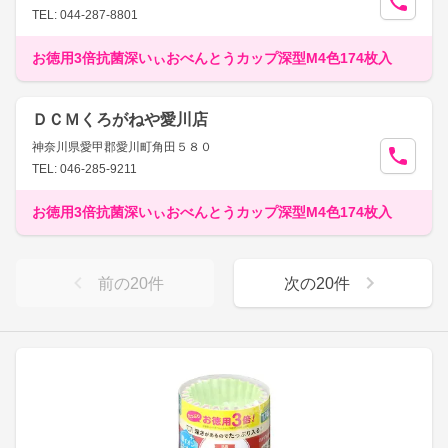
TEL: 044-287-8801
お徳用3倍抗菌深いぃおべんとうカップ深型M4色174枚入
ＤＣＭくろがねや愛川店
神奈川県愛甲郡愛川町角田５８０
TEL: 046-285-9211
お徳用3倍抗菌深いぃおべんとうカップ深型M4色174枚入
前の
20
件
次の
20
件