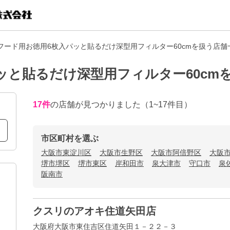
フード用お徳用6枚入パッと貼るだけ深型用フィルター60cmを扱う店舗
ッと貼るだけ深型用フィルター60cm
17
件
の店舗が見つかりました
（1~17件目）
市区町村を選ぶ
大阪市東淀川区
大阪市生野区
大阪市阿倍野区
大阪
堺市堺区
堺市東区
岸和田市
泉大津市
守口市
泉
阪南市
クスリのアオキ住道矢田店
大阪府大阪市東住吉区住道矢田１－２２－３