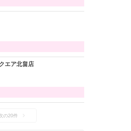
クエア北畠店
次の
20
件