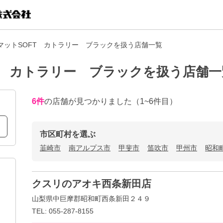
HマットSOFT カトラリー ブラックを扱う店舗一覧
FT カトラリー ブラックを扱う店舗一
6
件
の店舗が見つかりました
（1~6件目）
市区町村を選ぶ
韮崎市
南アルプス市
甲斐市
笛吹市
甲州市
昭和
クスリのアオキ西条新田店
山梨県中巨摩郡昭和町西条新田２４９
TEL: 055-287-8155