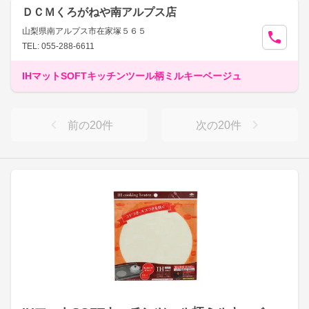
ＤＣＭくろがねや南アルプス店
山梨県南アルプス市在家塚５６５
TEL: 055-288-6611
IHマットSOFTキッチンツール柄ミルキーベージュ
前の
20
件
次の
20
件