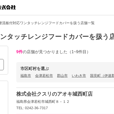
整流板付対応ワンタッチレンジフードカバーを扱う店舗一覧
ワンタッチレンジフードカバーを扱う
9
件
の店舗が見つかりました
（1~9件目）
市区町村を選ぶ
福島市
会津若松市
郡山市
いわき市
国見町（伊達
株式会社クスリのアオキ城西町店
福島県会津若松市城西町８－１２
TEL: 0242-36-7317