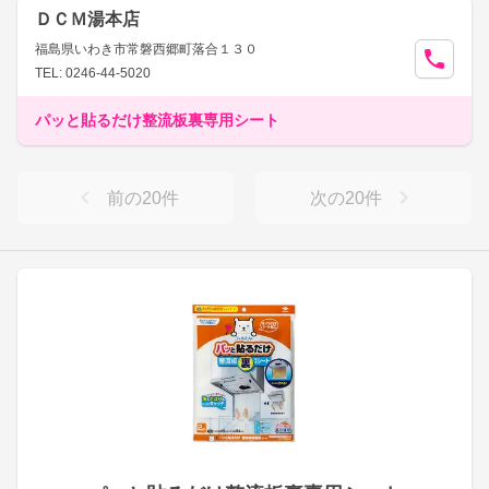
ＤＣＭ湯本店
福島県いわき市常磐西郷町落合１３０
TEL: 0246-44-5020
パッと貼るだけ整流板裏専用シート
前の
20
件
次の
20
件