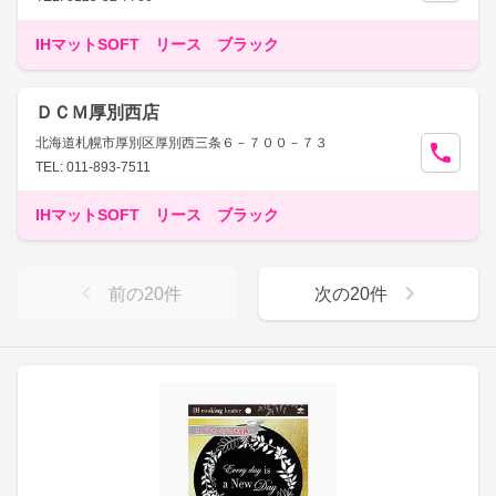
IHマットSOFT リース ブラック
ＤＣＭ厚別西店
北海道札幌市厚別区厚別西三条６－７００－７３
TEL: 011-893-7511
IHマットSOFT リース ブラック
前の
20
件
次の
20
件