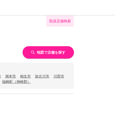
取扱店舗検索
地図で店舗を探す
市
洲本市
相生市
加古川市
川西市
福崎町（神崎郡）