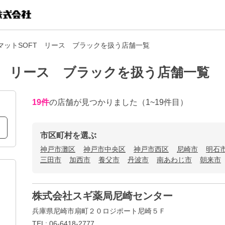
HマットSOFT リース ブラックを扱う店舗一覧
FT リース ブラックを扱う店舗一覧
19
件
の店舗が見つかりました
（1~19件目）
市区町村を選ぶ
神戸市灘区
神戸市中央区
神戸市西区
尼崎市
明石
三田市
加西市
養父市
丹波市
南あわじ市
朝来市
株式会社スギ薬局尼崎センター
兵庫県尼崎市扇町２０ロジポート尼崎５Ｆ
TEL: 06-6418-2777