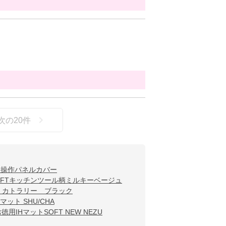
次の
20
件
IH操作パネルカバー
SOFTキッチンツール柄ミルキーベージュ
T カトラリー ブラック
Hマット SHU/CHA
徳用IHマットSOFT NEW NEZU