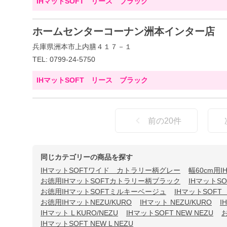
IHマットSOFT リース ブラック
ホームセンターコーナン洲本インター店
兵庫県洲本市上内膳４１７－１
TEL: 0799-24-5750
IHマットSOFT リース ブラック
前の
20
件
同じカテゴリーの商品を探す
IHマットSOFTワイド カトラリー柄グレー
幅60cm用
お徳用IHマットSOFTカトラリー柄ブラック
IHマット
お徳用IHマットSOFTミルキーベージュ
IHマットSOF
お徳用IHマットNEZU/KURO
IHマット NEZU/KURO
I
IHマット L KURO/NEZU
IHマットSOFT NEW NEZU
お
IHマットSOFT NEW L NEZU