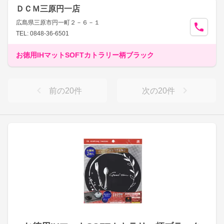
ＤＣＭ三原円一店
広島県三原市円一町２－６－１
TEL: 0848-36-6501
お徳用IHマットSOFTカトラリー柄ブラック
前の
20
件
次の
20
件