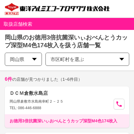
取扱店舗検索
岡山県のお徳用3倍抗菌深いぃおべんとうカッ
プ深型M4色174枚入を扱う店舗一覧
岡山県
市区町村を選ぶ
6
件
の店舗が見つかりました
（1~6件目）
ＤＣＭ倉敷水島店
岡山県倉敷市水島南幸町２－２５
TEL: 086-446-6888
お徳用3倍抗菌深いぃおべんとうカップ深型M4色174枚入