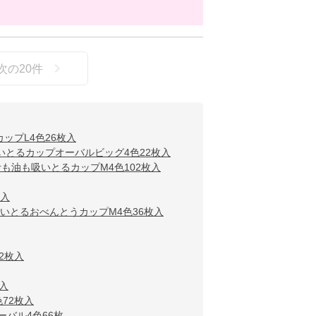
次の
20
件
ップL4色26枚入
いとるカップオーバルビッグ4色22枚入
も油も吸いとるカップM4色102枚入
枚入
いとるおべんとうカップM4色36枚入
2枚入
入
72枚入
バル4色66枚