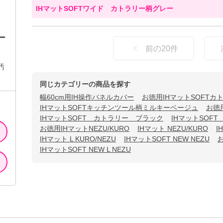
IHマットSOFTワイド カトラリー柄グレー
ー
前の
20
件
汚
同じカテゴリーの商品を探す
幅60cm用IH操作パネルカバー
お徳用IHマットSOFT
IHマットSOFTキッチンツール柄ミルキーベージュ
お徳
IHマットSOFT カトラリー ブラック
IHマットSOF
お徳用IHマットNEZU/KURO
IHマット NEZU/KURO
I
IHマット L KURO/NEZU
IHマットSOFT NEW NEZU
お
IHマットSOFT NEW L NEZU