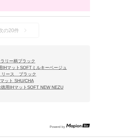
次の
20
件
カトラリー柄ブラック
用IHマットSOFTミルキーベージュ
T リース ブラック
Hマット SHU/CHA
徳用IHマットSOFT NEW NEZU
Powerd by