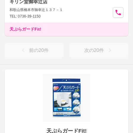
キリン堂御幸辻店
和歌山県橋本市御幸辻１３７－１
TEL: 0736-39-1150
天ぷらガードFit!
前の
20
件
次の
20
件
天ぷらガードFit!