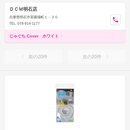
ＤＣＭ明石店
兵庫県明石市茶園場町１－２０
TEL: 078-914-1177
じゃぐち Cover ホワイト
前の
20
件
次の
20
件