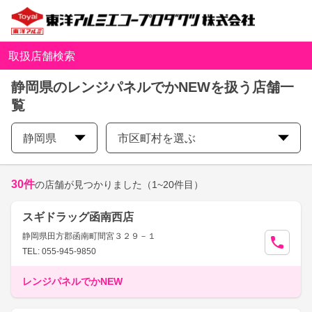
取扱店舗検索
静岡県のレンジパネルでかNEWを扱う店舗一
覧
静岡県
市区町村を選ぶ
30
件
の店舗が見つかりました
（1~20件目）
スギドラッグ函南西店
静岡県田方郡函南町間宮３２９－１
TEL: 055-945-9850
レンジパネルでかNEW