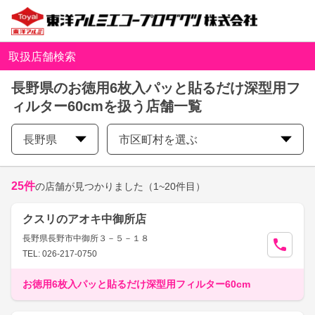
取扱店舗検索
長野県のお徳用6枚入パッと貼るだけ深型用フ
ィルター60cmを扱う店舗一覧
長野県
市区町村を選ぶ
25
件
の店舗が見つかりました
（1~20件目）
クスリのアオキ中御所店
長野県長野市中御所３－５－１８
TEL: 026-217-0750
お徳用6枚入パッと貼るだけ深型用フィルター60cm