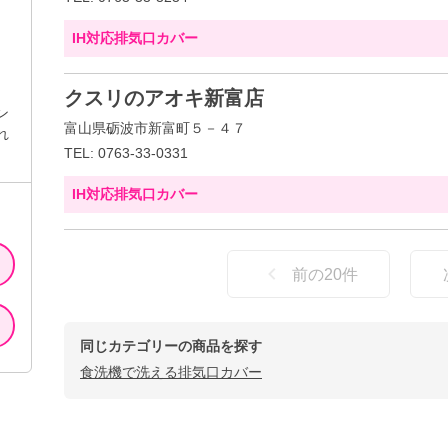
IH対応排気口カバー
クスリのアオキ新富店
ン
富山県砺波市新富町５－４７
れ
TEL: 0763-33-0331
IH対応排気口カバー
前の
20
件
同じカテゴリーの商品を探す
食洗機で洗える排気口カバー