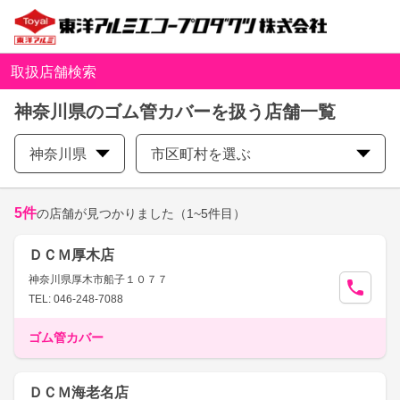
取扱店舗検索
神奈川県のゴム管カバーを扱う店舗一覧
神奈川県
市区町村を選ぶ
5
件
の店舗が見つかりました
（1~5件目）
ＤＣＭ厚木店
神奈川県厚木市船子１０７７
TEL: 046-248-7088
ゴム管カバー
ＤＣＭ海老名店