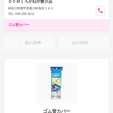
ＤＣＭくろがねや愛川店
神奈川県愛甲郡愛川町角田５８０
TEL: 046-285-9211
ゴム管カバー
前の
20
件
次の
20
件
ゴム管カバー