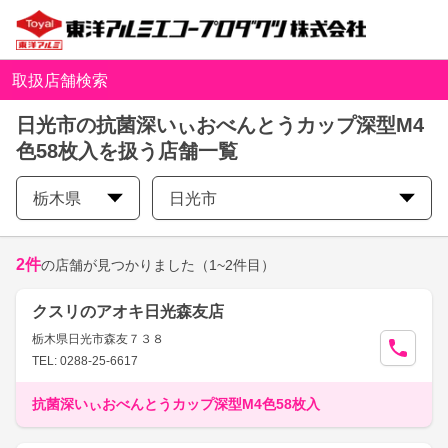
取扱店舗検索
日光市の抗菌深いぃおべんとうカップ深型M4
色58枚入を扱う店舗一覧
栃木県
日光市
2
件
の店舗が見つかりました
（1~2件目）
クスリのアオキ日光森友店
栃木県日光市森友７３８
TEL: 0288-25-6617
抗菌深いぃおべんとうカップ深型M4色58枚入