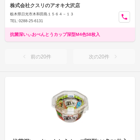
株式会社クスリのアオキ大沢店
栃木県日光市木和田島１５６４－１３
TEL: 0288-25-6131
抗菌深いぃおべんとうカップ深型M4色58枚入
前の
20
件
次の
20
件