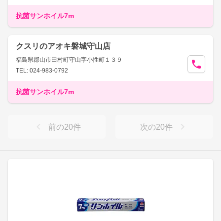
抗菌サンホイル7m
クスリのアオキ磐城守山店
福島県郡山市田村町守山字小性町１３９
TEL: 024-983-0792
抗菌サンホイル7m
前の
20
件
次の
20
件