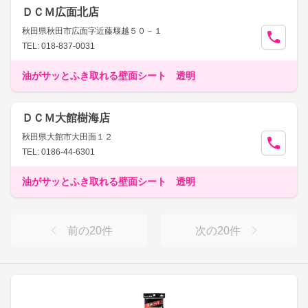
ＤＣＭ広面北店
秋田県秋田市広面字近藤堰越５０－１
TEL: 018-837-0031
油がサッとふき取れる壁面シート 透明
ＤＣＭ大館樹海店
秋田県大館市大田面１２
TEL: 0186-44-6301
油がサッとふき取れる壁面シート 透明
前の
20
件
次の
20
件