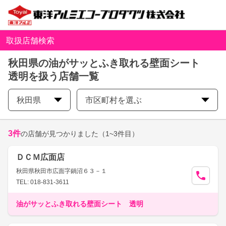
取扱店舗検索
秋田県の油がサッとふき取れる壁面シート
透明を扱う店舗一覧
秋田県
市区町村を選ぶ
3
件
の店舗が見つかりました
（1~3件目）
ＤＣＭ広面店
秋田県秋田市広面字鍋沼６３－１
TEL: 018-831-3611
油がサッとふき取れる壁面シート 透明