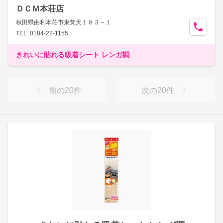
ＤＣＭ本荘店
秋田県由利本荘市東梵天１８３－１
TEL: 0184-22-1155
きれいに貼れる吸着シート レンガ調
前の
20
件
次の
20
件