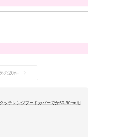
次の
20
件
タッチレンジフードカバーでか60-90cm用