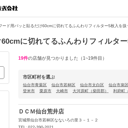
フード用パッと貼るだけ60cmに切れてるふんわりフィルター5枚入を扱
60cmに切れてるふんわりフィルター
19
件
の店舗が見つかりました
（1~19件目）
市区町村を選ぶ
仙台市青葉区
仙台市若林区
仙台市太白区
仙台市泉
登米市
栗原市
大崎市
大河原町（柴田郡）
利府町
ＤＣＭ仙台荒井店
宮城県仙台市若林区なないろの里３－１－２
TEL: 022-390-2021