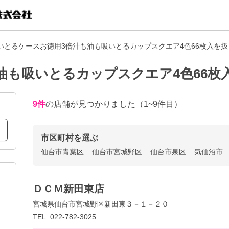
いとるケースお徳用3倍汁も油も吸いとるカップスクエア4色66枚入を
油も吸いとるカップスクエア4色66枚
9
件
の店舗が見つかりました
（1~9件目）
市区町村を選ぶ
仙台市青葉区
仙台市宮城野区
仙台市泉区
気仙沼市
ＤＣＭ新田東店
宮城県仙台市宮城野区新田東３－１－２０
TEL: 022-782-3025