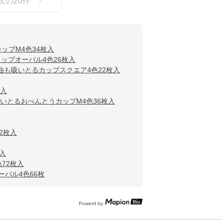
次の
20
件
ップM4色34枚入
ップオーバル4色26枚入
油も吸いとるカップスクエア4色22枚入
枚入
いとるおべんとうカップM4色36枚入
2枚入
入
72枚入
バル4色66枚
Powerd by