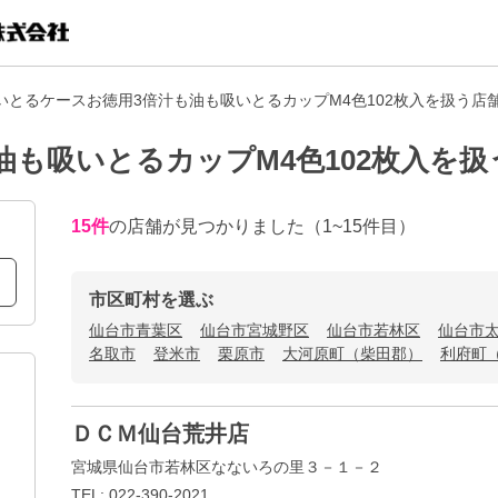
いとるケースお徳用3倍汁も油も吸いとるカップM4色102枚入を扱う店
油も吸いとるカップM4色102枚入を扱
15
件
の店舗が見つかりました
（1~15件目）
市区町村を選ぶ
仙台市青葉区
仙台市宮城野区
仙台市若林区
仙台市
名取市
登米市
栗原市
大河原町（柴田郡）
利府町
ＤＣＭ仙台荒井店
宮城県仙台市若林区なないろの里３－１－２
TEL: 022-390-2021