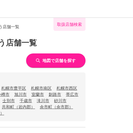
取扱店舗検索
う店舗一覧
う店舗一覧
地図で店舗を探す
札幌市豊平区
札幌市南区
札幌市西区
小樽市
旭川市
室蘭市
釧路市
帯広市
士別市
千歳市
滝川市
砂川市
共和町（岩内郡）
余市町（余市郡）
）