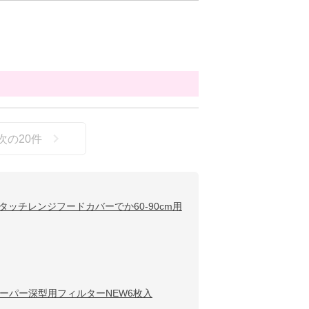
次の
20
件
タッチレンジフードカバーでか60-90cm用
ーパー深型用フィルターNEW6枚入