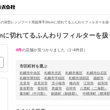
の深型レンジフード用超厚手30cmに切れてるふんわりフィルターを扱
cmに切れてるふんわりフィルターを扱
4
件
の店舗が見つかりました
（1~4件目）
市区町村を選ぶ
札幌市中央区
札幌市北区
札幌市東区
札幌市白石区
札幌市厚別区
札幌市手稲区
札幌市清田区
函館市
北見市
岩見沢市
苫小牧市
稚内市
江別市
紋別市
富良野市
登別市
恵庭市
石狩市
八雲町（二海郡）
幕別町（中川郡）
釧路町（釧路郡）
中標津町（標津郡