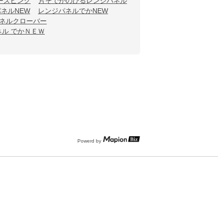
ーズピンク
片そでがのびるレンジパネル
ネルNEW
レンジパネルでかNEW
ネルクローバー
ネル でかＮＥＷ
Powerd by