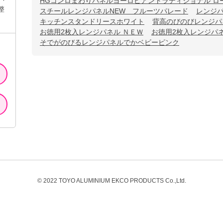
HGコンロまわりパネルヨーロピアントラディショナル ロ
整
スチールレンジパネルNEW フルーツパレード
レンジパ
キッチンスタンドリースホワイト
背高のびのびレンジパ
お徳用2枚入レンジパネル ＮＥＷ
お徳用2枚入レンジパ
そでがのびるレンジパネルでかベビーピンク
© 2022 TOYO ALUMINIUM EKCO PRODUCTS Co.,Ltd.