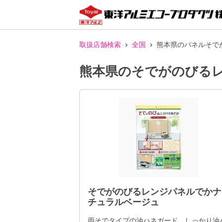
取扱店舗検索
全国
熊本県のパネルそで
熊本県のそでがのびる
そでがのびるレンジパネルでかナ
チュラルベージュ
両そでタイプの油ハネガード。しっかり油