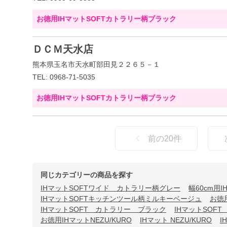
お徳用IHマットSOFTカトラリー柄ブラック
ＤＣＭ天水店
熊本県玉名市天水町部田見２２６５－１
TEL: 0968-71-5035
お徳用IHマットSOFTカトラリー柄ブラック
前の
20
件
同じカテゴリーの商品を探す
IHマットSOFTワイド カトラリー柄グレー
幅60cm用
IHマットSOFTキッチンツール柄ミルキーベージュ
お徳
IHマットSOFT カトラリー ブラック
IHマットSOF
お徳用IHマットNEZU/KURO
IHマット NEZU/KURO
I