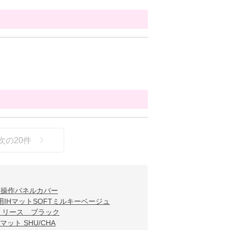
次の
20
件
IH操作パネルカバー
用IHマットSOFTミルキーベージュ
T リース ブラック
Hマット SHU/CHA