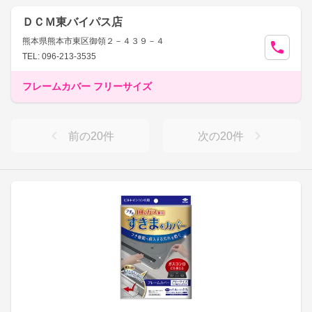
ＤＣＭ東バイパス店
熊本県熊本市東区御領２－４３９－４
TEL: 096-213-3535
フレームカバー フリーサイズ
前の
20
件
次の
20
件