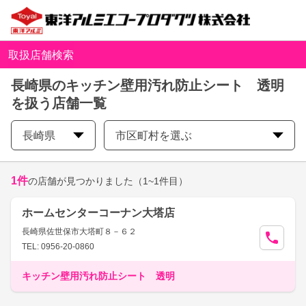
取扱店舗検索
長崎県のキッチン壁用汚れ防止シート 透明
を扱う店舗一覧
長崎県
市区町村を選ぶ
1
件
の店舗が見つかりました
（1~1件目）
ホームセンターコーナン大塔店
長崎県佐世保市大塔町８－６２
TEL: 0956-20-0860
キッチン壁用汚れ防止シート 透明