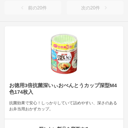
前の
20
件
次の
20
件
お徳用3倍抗菌深いぃおべんとうカップ深型M4
色174枚入
抗菌効果で安心！しっかりしていて詰めやすい、深さのある
お弁当用おかずカップ。