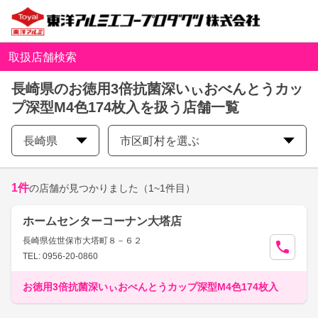
取扱店舗検索
長崎県のお徳用3倍抗菌深いぃおべんとうカッ
プ深型M4色174枚入を扱う店舗一覧
長崎県
市区町村を選ぶ
1
件
の店舗が見つかりました
（1~1件目）
ホームセンターコーナン大塔店
長崎県佐世保市大塔町８－６２
TEL: 0956-20-0860
お徳用3倍抗菌深いぃおべんとうカップ深型M4色174枚入