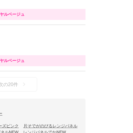
イヤルベージュ
イヤルベージュ
次の
20
件
ー
ーズピンク
片そでがのびるレンジパネル
ネルNEW
レンジパネルでかNEW