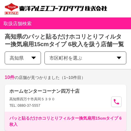
取扱店舗検索
高知県のパッと貼るだけホコリとりフィルタ
ー換気扇用15cmタイプ 6枚入を扱う店舗一覧
高知県
市区町村を選ぶ
10
件
の店舗が見つかりました
（1~10件目）
ホームセンターコーナン四万十店
高知県四万十市具同５３９０
TEL: 0880-37-5557
パッと貼るだけホコリとりフィルター換気扇用15cmタイプ 6
枚入