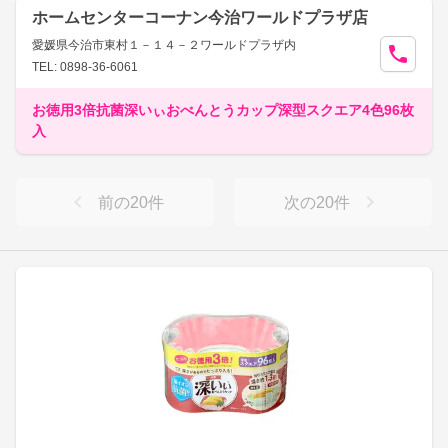
ホームセンターコーナン今治ワールドプラザ店
愛媛県今治市東村１－１４－２ワールドプラザ内
TEL: 0898-36-6061
お徳用3倍抗菌深いぃおべんとうカップ深型スクエア4色96枚
入
前の
20
件
次の
20
件