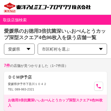
取扱店舗検索
愛媛県のお徳用3倍抗菌深いぃおべんとうカッ
プ深型スクエア4色96枚入を扱う店舗一覧
愛媛県
市区町村を選ぶ
7
件
の店舗が見つかりました
（1~7件目）
ＤＣＭ伊予店
愛媛県伊予市下吾川１０４２
TEL: 089-983-2321
お徳用3倍抗菌深いぃおべんとうカップ深型スクエア4色96枚
入