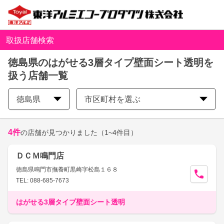
取扱店舗検索
徳島県のはがせる3層タイプ壁面シート透明を
扱う店舗一覧
徳島県
市区町村を選ぶ
4
件
の店舗が見つかりました
（1~4件目）
ＤＣＭ鳴門店
徳島県鳴門市撫養町黒崎字松島１６８
TEL: 088-685-7673
はがせる3層タイプ壁面シート透明