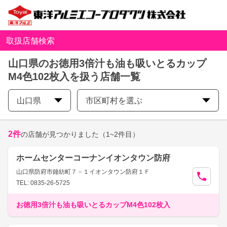
取扱店舗検索
山口県のお徳用3倍汁も油も吸いとるカップ
M4色102枚入を扱う店舗一覧
山口県
市区町村を選ぶ
2
件
の店舗が見つかりました
（1~2件目）
ホームセンターコーナンイオンタウン防府
山口県防府市鐘紡町７－１イオンタウン防府１Ｆ
TEL: 0835-26-5725
お徳用3倍汁も油も吸いとるカップM4色102枚入