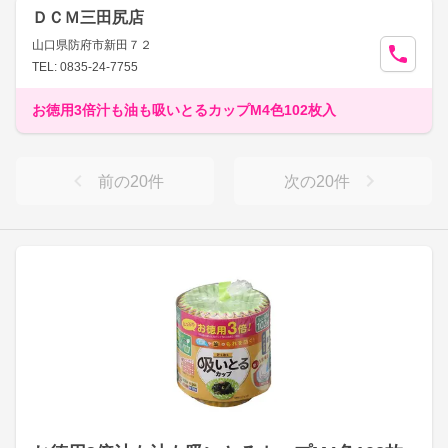
ＤＣＭ三田尻店
山口県防府市新田７２
TEL: 0835-24-7755
お徳用3倍汁も油も吸いとるカップM4色102枚入
前の
20
件
次の
20
件