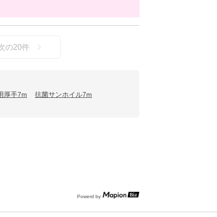
次の
20
件
用厚手7m
抗菌サンホイル7m
Powerd by