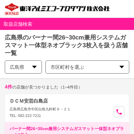
取扱店舗検索
広島県のバーナー間26~30cm兼用システムガ
スマット一体型ネオブラック3枚入を扱う店舗
一覧
広島県
市区町村を選ぶ
4
件
の店舗が見つかりました
（1~4件目）
ＤＣＭ安芸白島店
広島県広島市中区白島九軒町９－２１
TEL: 082-222-7211
バーナー間26~30cm兼用システムガスマット一体型ネオブラ