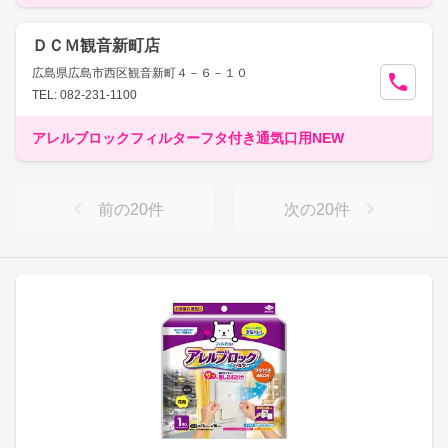
ＤＣＭ観音新町店
広島県広島市西区観音新町４－６－１０
TEL: 082-231-1100
アレルブロックフィルターフタ付き通気口用NEW
前の
20
件
次の
20
件