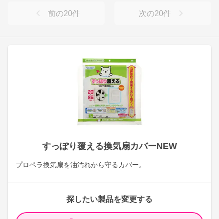
前の
20
件
次の
20
件
すっぽり覆える換気扇カバーNEW
プロペラ換気扇を油汚れから守るカバー。
探したい製品を変更する