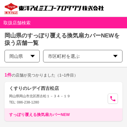
取扱店舗検索
岡山県のすっぽり覆える換気扇カバーNEWを
扱う店舗一覧
岡山県
市区町村を選ぶ
1
件
の店舗が見つかりました
（1~1件目）
くすりのレデイ西古松店
岡山県岡山市北区西古松１－３４－１９
TEL: 086-238-1280
すっぽり覆える換気扇カバーNEW