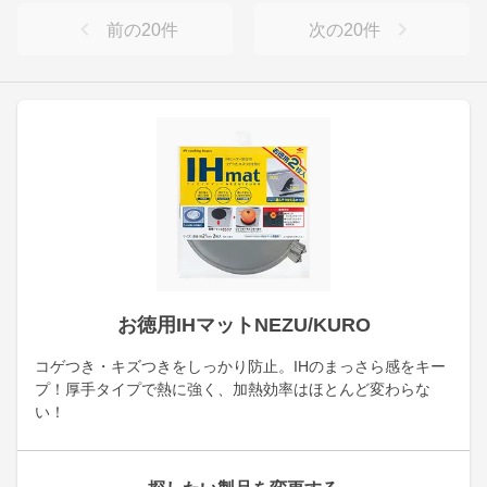
前の
20
件
次の
20
件
お徳用IHマットNEZU/KURO
コゲつき・キズつきをしっかり防止。IHのまっさら感をキー
プ！厚手タイプで熱に強く、加熱効率はほとんど変わらな
い！