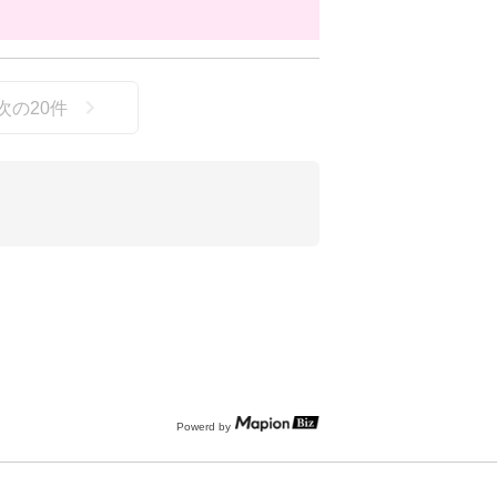
次の
20
件
Powerd by