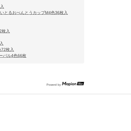
枚入
いとるおべんとうカップM4色36枚入
2枚入
入
72枚入
バル4色66枚
Powerd by